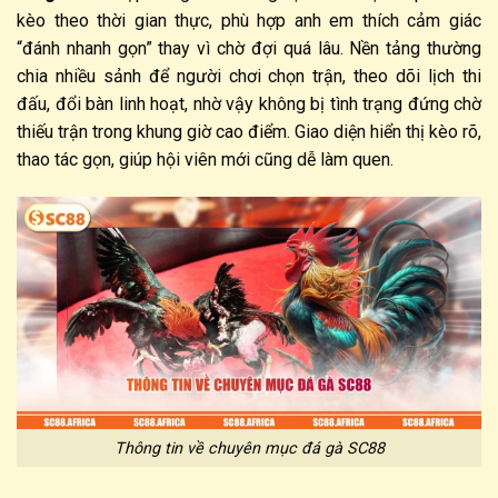
kèo theo thời gian thực, phù hợp anh em thích cảm giác
“đánh nhanh gọn” thay vì chờ đợi quá lâu. Nền tảng thường
chia nhiều sảnh để người chơi chọn trận, theo dõi lịch thi
đấu, đổi bàn linh hoạt, nhờ vậy không bị tình trạng đứng chờ
thiếu trận trong khung giờ cao điểm. Giao diện hiển thị kèo rõ,
thao tác gọn, giúp hội viên mới cũng dễ làm quen.
Thông tin về chuyên mục đá gà SC88