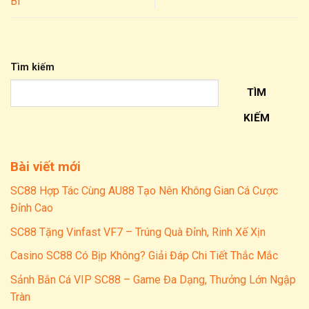
Bí
Tìm kiếm
TÌM
KIẾM
Bài viết mới
SC88 Hợp Tác Cùng AU88 Tạo Nên Không Gian Cá Cược
Đỉnh Cao
SC88 Tặng Vinfast VF7 – Trúng Quà Đỉnh, Rinh Xế Xịn
Casino SC88 Có Bịp Không? Giải Đáp Chi Tiết Thắc Mắc
Sảnh Bắn Cá VIP SC88 – Game Đa Dạng, Thưởng Lớn Ngập
Tràn