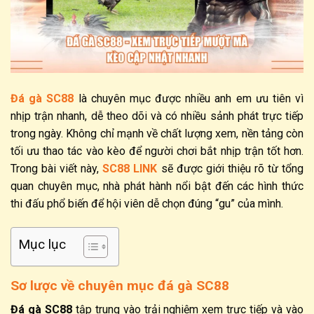
Đá gà SC88
là chuyên mục được nhiều anh em ưu tiên vì
nhịp trận nhanh, dễ theo dõi và có nhiều sảnh phát trực tiếp
trong ngày. Không chỉ mạnh về chất lượng xem, nền tảng còn
tối ưu thao tác vào kèo để người chơi bắt nhịp trận tốt hơn.
Trong bài viết này,
SC88 LINK
sẽ được giới thiệu rõ từ tổng
quan chuyên mục, nhà phát hành nổi bật đến các hình thức
thi đấu phổ biến để hội viên dễ chọn đúng “gu” của mình.
Mục lục
Sơ lược về chuyên mục đá gà SC88
Đá gà SC88
tập trung vào trải nghiệm xem trực tiếp và vào