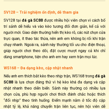
SV128 – Trải nghiệm ổn định, dễ tham gia
SV128 tại
đá gà SC88
được nhiều hội viên chọn vì cách bố
trí sảnh dễ hiểu và vào kèo tương đối đơn giản, kể cả với
người mới. Giao diện thường hiển thị kèo rõ, các nút chọn cửa
trực quan, ít thao tác thừa, nên anh em không bị rối khi trận
chạy nhanh. Ngoài ra, sảnh này thường tối ưu cho điện thoại,
giúp người chơi theo dõi, đặt cược mượt ngay cả khi chỉ
dùng smartphone, tiện cho anh em hay xem trận mọi lúc.
WS168 – Đa dạng kèo, cập nhật nhanh
Nếu anh em thích bắt kèo theo nhịp trận, WS168 trong
đá gà
SC88
là lựa chọn đáng thử vì hệ kèo khá đa dạng và cập
nhật nhanh theo diễn biến. Sảnh này thường có nhiều lựa
chọn cửa, phù hợp người chơi thích đánh chắc hoặc thích
“đổi nhịp” theo tình huống. Điểm mạnh nằm ở tốc độ cập
nhật tỷ lệ, khả năng chuyển trận liên tục, nên hội viên dễ