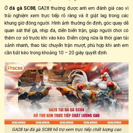
Ở
đá gà SC88
, GA28 thường được anh em đánh giá cao vì
trải nghiệm xem trực tiếp rõ ràng và ít giật lag trong các
khung giờ đông người. Hình ảnh thường ổn định, góc quay dễ
quan sát thế gà, nhịp đá, diễn biến trận, giúp người chơi có
thêm cơ sở trước khi vào kèo. Điểm cộng nữa là thời gian tải
sảnh nhanh, thao tác chuyển trận mượt, phù hợp khi anh em
cần bắt kèo trong khoảng 10 – 20 giây quyết định.
GA28 tại đá gà SC88 hỗ trợ xem trực tiếp chất lượng cao