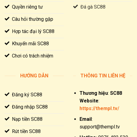
Quyền riêng tư
Đá gà SC88
Câu hỏi thường gặp
Hợp tác đại lý SC88
Khuyến mãi SC88
Chơi có trách nhiệm
HƯỚNG DẪN
THÔNG TIN LIÊN HỆ
Thương hiệu
:
SC88
Đăng ký SC88
Website
:
Đăng nhập SC88
https://thempl.tv/
Email
:
Nạp tiền SC88
support@thempl.tv
Rút tiền SC88