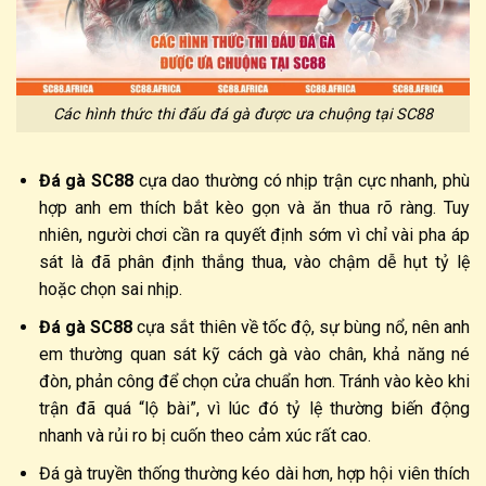
Các hình thức thi đấu đá gà được ưa chuộng tại SC88
Đá gà SC88
cựa dao thường có nhịp trận cực nhanh, phù
hợp anh em thích bắt kèo gọn và ăn thua rõ ràng. Tuy
nhiên, người chơi cần ra quyết định sớm vì chỉ vài pha áp
sát là đã phân định thắng thua, vào chậm dễ hụt tỷ lệ
hoặc chọn sai nhịp.
Đá gà SC88
cựa sắt thiên về tốc độ, sự bùng nổ, nên anh
em thường quan sát kỹ cách gà vào chân, khả năng né
đòn, phản công để chọn cửa chuẩn hơn. Tránh vào kèo khi
trận đã quá “lộ bài”, vì lúc đó tỷ lệ thường biến động
nhanh và rủi ro bị cuốn theo cảm xúc rất cao.
Đá gà truyền thống thường kéo dài hơn, hợp hội viên thích