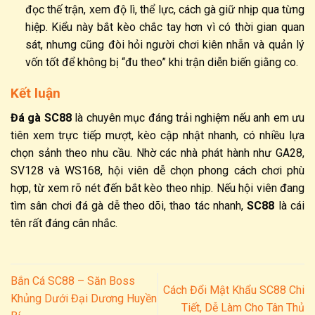
đọc thế trận, xem độ lì, thể lực, cách gà giữ nhịp qua từng
hiệp. Kiểu này bắt kèo chắc tay hơn vì có thời gian quan
sát, nhưng cũng đòi hỏi người chơi kiên nhẫn và quản lý
vốn tốt để không bị “đu theo” khi trận diễn biến giằng co.
Kết luận
Đá gà SC88
là chuyên mục đáng trải nghiệm nếu anh em ưu
tiên xem trực tiếp mượt, kèo cập nhật nhanh, có nhiều lựa
chọn sảnh theo nhu cầu. Nhờ các nhà phát hành như GA28,
SV128 và WS168, hội viên dễ chọn phong cách chơi phù
hợp, từ xem rõ nét đến bắt kèo theo nhịp. Nếu hội viên đang
tìm sân chơi đá gà dễ theo dõi, thao tác nhanh,
SC88
là cái
tên rất đáng cân nhắc.
Bắn Cá SC88 – Săn Boss
Cách Đổi Mật Khẩu SC88 Chi
Khủng Dưới Đại Dương Huyền
Tiết, Dễ Làm Cho Tân Thủ