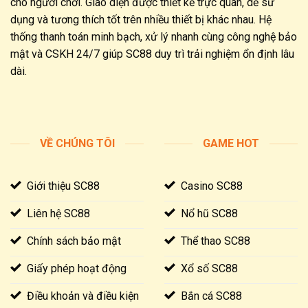
cho người chơi. Giao diện được thiết kế trực quan, dễ sử
dụng và tương thích tốt trên nhiều thiết bị khác nhau. Hệ
thống thanh toán minh bạch, xử lý nhanh cùng công nghệ bảo
mật và CSKH 24/7 giúp SC88 duy trì trải nghiệm ổn định lâu
dài.
VỀ CHÚNG TÔI
GAME HOT
Giới thiệu SC88
Casino SC88
Liên hệ SC88
Nổ hũ SC88
Chính sách bảo mật
Thể thao SC88
Giấy phép hoạt động
Xổ số SC88
Điều khoản và điều kiện
Bắn cá SC88