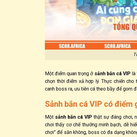
T
Một điểm quan trọng ở
sảnh bắn cá VIP
là 
chọn thời điểm xả hợp lý. Thực chiến cho 
canh boss ra, ưu tiên cá theo bầy để gom đi
Sảnh bắn cá VIP có điểm g
Một
sảnh bắn cá VIP
thật sự đáng chơi, n
chơi thấy cơ chế thưởng minh bạch, dễ hi
chơi” để săn không, boss có đa dạng không,