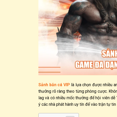
Sảnh bắn cá VIP
là lựa chọn được nhiều a
thưởng rõ ràng theo từng phòng cược. Khôn
lag và có nhiều mốc thưởng để hội viên dễ 
ý các nhà phát hành uy tín để vào trận tự tin