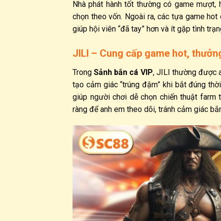
Nhà phát hành tốt thường có game mượt, h
chọn theo vốn. Ngoài ra, các tựa game hot
giúp hội viên “đã tay” hơn và ít gặp tình trạng
JILI – Cung cấp game hot, thưởn
Trong
Sảnh bắn cá VIP
, JILI thường được 
tạo cảm giác “trúng đậm” khi bắt đúng thời
giúp người chơi dễ chọn chiến thuật farm 
ràng để anh em theo dõi, tránh cảm giác bắ