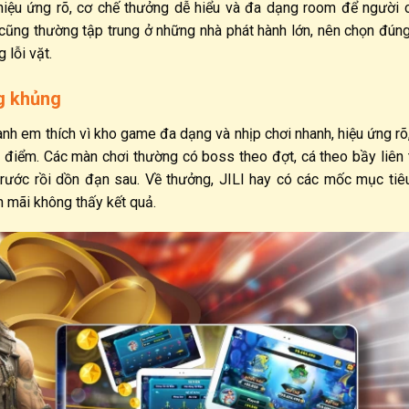
iệu ứng rõ, cơ chế thưởng dễ hiểu và đa dạng room để người 
 cũng thường tập trung ở những nhà phát hành lớn, nên chọn đún
 lỗi vặt.
g khủng
anh em thích vì kho game đa dạng và nhịp chơi nhanh, hiệu ứng rõ
 điểm. Các màn chơi thường có boss theo đợt, cá theo bầy liên 
trước rồi dồn đạn sau. Về thưởng, JILI hay có các mốc mục tiê
n mãi không thấy kết quả.