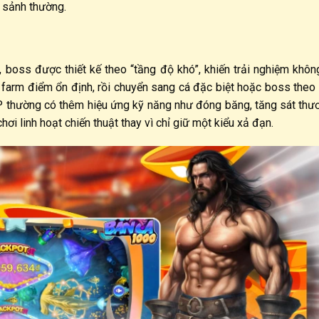
ì sảnh thường.
, boss được thiết kế theo “tầng độ khó”, khiến trải nghiệm khôn
farm điểm ổn định, rồi chuyển sang cá đặc biệt hoặc boss theo
P thường có thêm hiệu ứng kỹ năng như đóng băng, tăng sát thư
ơi linh hoạt chiến thuật thay vì chỉ giữ một kiểu xả đạn.