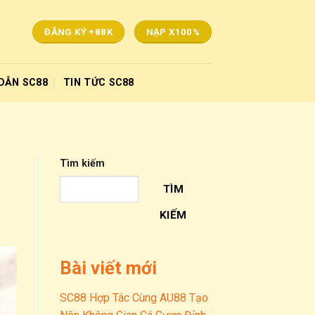
ĐĂNG KÝ +88K
NẠP X100%
DẪN SC88
TIN TỨC SC88
Tìm kiếm
TÌM
KIẾM
Bài viết mới
SC88 Hợp Tác Cùng AU88 Tạo