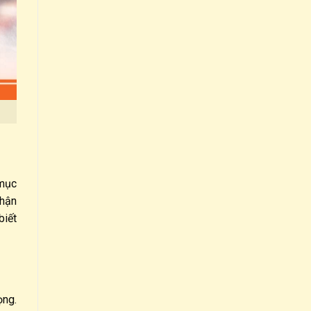
 mục
nhận
biết
ọng.