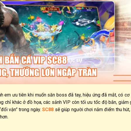
nh em ưu tiên khi muốn săn boss đã tay, hiệu ứng đã mắt, có cơ
g chỉ khác ở đồ họa, các sảnh VIP còn tối ưu tốc độ bắn, giảm 
“đổi vận” trong ngày.
SC88
sẽ giúp người chơi nắm điểm thu hút,
 hơn.