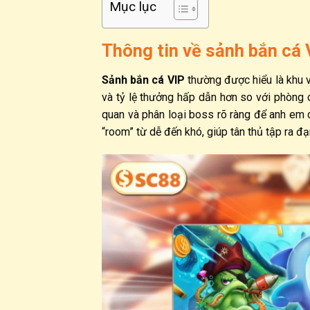
Mục lục
Thông tin về sảnh bắn cá 
Sảnh bắn cá VIP
thường được hiểu là khu 
và tỷ lệ thưởng hấp dẫn hơn so với phòng 
quan và phân loại boss rõ ràng để anh em 
“room” từ dễ đến khó, giúp tân thủ tập ra đạ