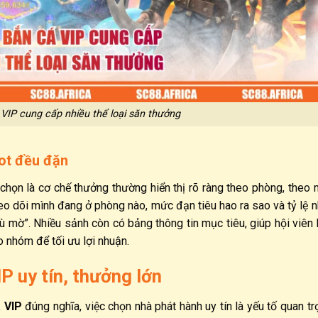
VIP cung cấp nhiều thể loại săn thưởng
ot đều đặn
chọn là cơ chế thưởng thường hiển thị rõ ràng theo phòng, theo
eo dõi mình đang ở phòng nào, mức đạn tiêu hao ra sao và tỷ lệ 
mờ”. Nhiều sảnh còn có bảng thông tin mục tiêu, giúp hội viên 
 nhóm để tối ưu lợi nhuận.
P uy tín, thưởng lớn
 VIP
đúng nghĩa, việc chọn nhà phát hành uy tín là yếu tố quan tr