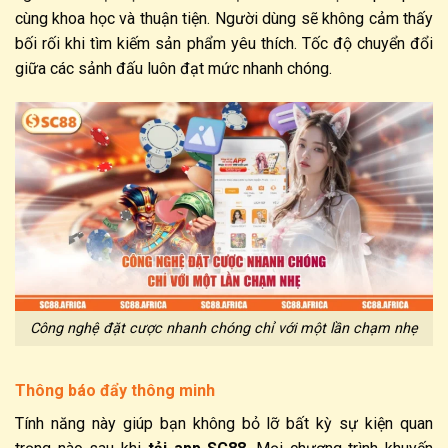
cùng khoa học và thuận tiện. Người dùng sẽ không cảm thấy
bối rối khi tìm kiếm sản phẩm yêu thích. Tốc độ chuyển đổi
giữa các sảnh đấu luôn đạt mức nhanh chóng.
Công nghệ đặt cược nhanh chóng chỉ với một lần chạm nhẹ
Thông báo đẩy thông minh
Tính năng này giúp bạn không bỏ lỡ bất kỳ sự kiện quan