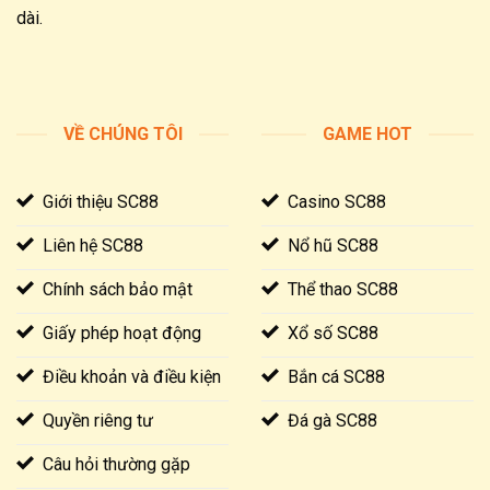
dài.
VỀ CHÚNG TÔI
GAME HOT
Giới thiệu SC88
Casino SC88
Liên hệ SC88
Nổ hũ SC88
Chính sách bảo mật
Thể thao SC88
Giấy phép hoạt động
Xổ số SC88
Điều khoản và điều kiện
Bắn cá SC88
Quyền riêng tư
Đá gà SC88
Câu hỏi thường gặp