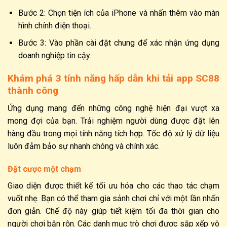
Bước 2: Chọn tiện ích của iPhone và nhấn thêm vào màn
hình chính điện thoại.
Bước 3: Vào phần cài đặt chung để xác nhận ứng dụng
doanh nghiệp tin cậy.
Khám phá 3 tính năng hấp dẫn khi tải app SC88
thành công
Ứng dụng mang đến những công nghệ hiện đại vượt xa
mong đợi của bạn. Trải nghiệm người dùng được đặt lên
hàng đầu trong mọi tính năng tích hợp. Tốc độ xử lý dữ liệu
luôn đảm bảo sự nhanh chóng và chính xác.
Đặt cược một chạm
Giao diện được thiết kế tối ưu hóa cho các thao tác chạm
vuốt nhẹ. Bạn có thể tham gia sảnh chơi chỉ với một lần nhấn
đơn giản. Chế độ này giúp tiết kiệm tối đa thời gian cho
người chơi bận rộn. Các danh mục trò chơi được sắp xếp vô