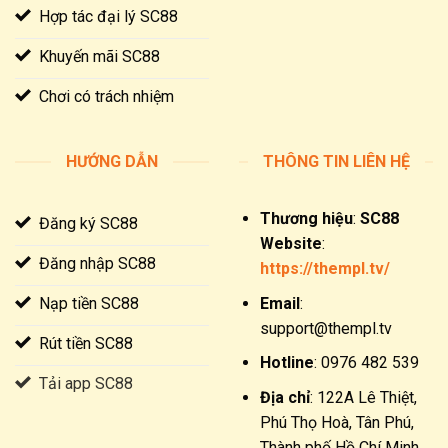
Hợp tác đại lý SC88
Khuyến mãi SC88
Chơi có trách nhiệm
HƯỚNG DẪN
THÔNG TIN LIÊN HỆ
Thương hiệu
:
SC88
Đăng ký SC88
Website
:
Đăng nhập SC88
https://thempl.tv/
Email
:
Nạp tiền SC88
support@thempl.tv
Rút tiền SC88
Hotline
: 0976 482 539
Tải app SC88
Địa chỉ
: 122A Lê Thiệt,
Phú Thọ Hoà, Tân Phú,
Thành phố Hồ Chí Minh,