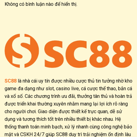
Không có bình luận nào để hiển thị.
SC88
là nhà cái uy tín được nhiều cược thủ tin tưởng nhờ kho
game đa dạng như slot, casino live, cá cược thể thao, bắn cá
và xổ số. Các chương trình ưu đãi, thưởng tân thủ và hoàn trả
được triển khai thường xuyên nhằm mang lại lợi ích rõ ràng
cho người chơi. Giao diện được thiết kế trực quan, dễ sử
dụng và tương thích tốt trên nhiều thiết bị khác nhau. Hệ
thống thanh toán minh bạch, xử lý nhanh cùng công nghệ bảo
mật và CSKH 24/7 giúp SC88 duy trì trải nghiệm ổn định lâu