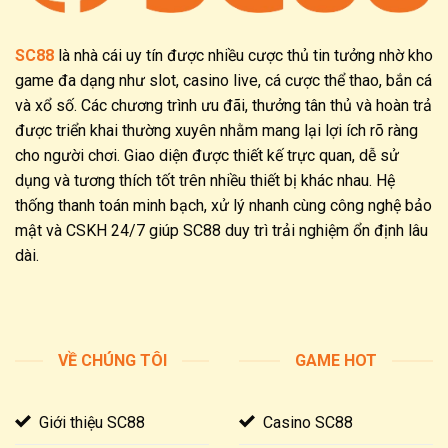
SC88
là nhà cái uy tín được nhiều cược thủ tin tưởng nhờ kho
game đa dạng như slot, casino live, cá cược thể thao, bắn cá
và xổ số. Các chương trình ưu đãi, thưởng tân thủ và hoàn trả
được triển khai thường xuyên nhằm mang lại lợi ích rõ ràng
cho người chơi. Giao diện được thiết kế trực quan, dễ sử
dụng và tương thích tốt trên nhiều thiết bị khác nhau. Hệ
thống thanh toán minh bạch, xử lý nhanh cùng công nghệ bảo
mật và CSKH 24/7 giúp SC88 duy trì trải nghiệm ổn định lâu
dài.
VỀ CHÚNG TÔI
GAME HOT
Giới thiệu SC88
Casino SC88