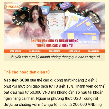
Chuyển vốn cực kỳ nhanh chóng thông qua các ví điện tử
Thẻ cào hoặc tiền điện tử
Nạp tiền SC88
qua thẻ cào di động mất khoảng 2 đến 3
phút với mức phí giao dịch từ 10 đến 15%. Thành viên có thể
bắt đầu nạp từ 50.000 VND mà không cần sở hữu tài khoản
ngân hàng cá nhân. Ngoài ra phương thức USDT cũng rất
được ưa chuộng với mức nạp tối thiểu từ 200.000 VND hiện