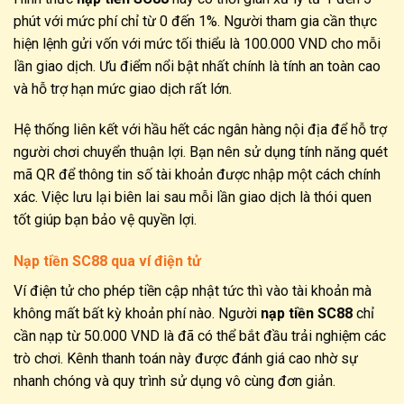
phút với mức phí chỉ từ 0 đến 1%. Người tham gia cần thực
hiện lệnh gửi vốn với mức tối thiểu là 100.000 VND cho mỗi
lần giao dịch. Ưu điểm nổi bật nhất chính là tính an toàn cao
và hỗ trợ hạn mức giao dịch rất lớn.
Hệ thống liên kết với hầu hết các ngân hàng nội địa để hỗ trợ
người chơi chuyển thuận lợi. Bạn nên sử dụng tính năng quét
mã QR để thông tin số tài khoản được nhập một cách chính
xác. Việc lưu lại biên lai sau mỗi lần giao dịch là thói quen
tốt giúp bạn bảo vệ quyền lợi.
Nạp tiền SC88 qua ví điện tử
Ví điện tử cho phép tiền cập nhật tức thì vào tài khoản mà
không mất bất kỳ khoản phí nào. Người
nạp tiền SC88
chỉ
cần nạp từ 50.000 VND là đã có thể bắt đầu trải nghiệm các
trò chơi. Kênh thanh toán này được đánh giá cao nhờ sự
nhanh chóng và quy trình sử dụng vô cùng đơn giản.