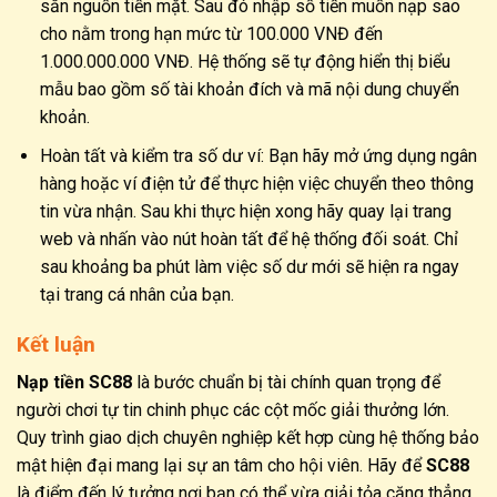
sẵn nguồn tiền mặt. Sau đó nhập số tiền muốn nạp sao
cho nằm trong hạn mức từ 100.000 VNĐ đến
1.000.000.000 VNĐ. Hệ thống sẽ tự động hiển thị biểu
mẫu bao gồm số tài khoản đích và mã nội dung chuyển
khoản.
Hoàn tất và kiểm tra số dư ví: Bạn hãy mở ứng dụng ngân
hàng hoặc ví điện tử để thực hiện việc chuyển theo thông
tin vừa nhận. Sau khi thực hiện xong hãy quay lại trang
web và nhấn vào nút hoàn tất để hệ thống đối soát. Chỉ
sau khoảng ba phút làm việc số dư mới sẽ hiện ra ngay
tại trang cá nhân của bạn.
Kết luận
Nạp tiền SC88
là bước chuẩn bị tài chính quan trọng để
người chơi tự tin chinh phục các cột mốc giải thưởng lớn.
Quy trình giao dịch chuyên nghiệp kết hợp cùng hệ thống bảo
mật hiện đại mang lại sự an tâm cho hội viên. Hãy để
SC88
là điểm đến lý tưởng nơi bạn có thể vừa giải tỏa căng thẳng