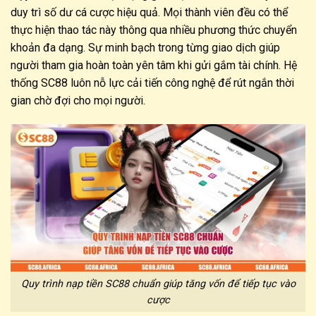
duy trì số dư cá cược hiệu quả. Mọi thành viên đều có thể
thực hiện thao tác này thông qua nhiều phương thức chuyển
khoản đa dạng. Sự minh bạch trong từng giao dịch giúp
người tham gia hoàn toàn yên tâm khi gửi gắm tài chính. Hệ
thống SC88 luôn nỗ lực cải tiến công nghệ để rút ngắn thời
gian chờ đợi cho mọi người.
Quy trình nạp tiền SC88 chuẩn giúp tăng vốn để tiếp tục vào
cược