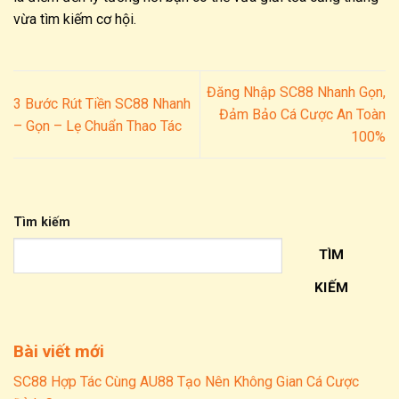
vừa tìm kiếm cơ hội.
Đăng Nhập SC88 Nhanh Gọn,
3 Bước Rút Tiền SC88 Nhanh
Đảm Bảo Cá Cược An Toàn
– Gọn – Lẹ Chuẩn Thao Tác
100%
Tìm kiếm
TÌM
KIẾM
Bài viết mới
SC88 Hợp Tác Cùng AU88 Tạo Nên Không Gian Cá Cược