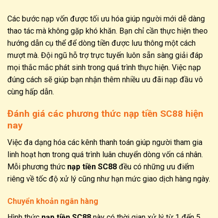
Các bước nạp vốn được tối ưu hóa giúp người mới dễ dàng
thao tác mà không gặp khó khăn. Bạn chỉ cần thực hiện theo
hướng dẫn cụ thể để dòng tiền được lưu thông một cách
mượt mà. Đội ngũ hỗ trợ trực tuyến luôn sẵn sàng giải đáp
mọi thắc mắc phát sinh trong quá trình thực hiện. Việc nạp
đúng cách sẽ giúp bạn nhận thêm nhiều ưu đãi nạp đầu vô
cùng hấp dẫn.
Đánh giá các phương thức nạp tiền SC88 hiện
nay
Việc đa dạng hóa các kênh thanh toán giúp người tham gia
linh hoạt hơn trong quá trình luân chuyển dòng vốn cá nhân.
Mỗi phương thức
nạp tiền SC88
đều có những ưu điểm
riêng về tốc độ xử lý cũng như hạn mức giao dịch hàng ngày.
Chuyển khoản ngân hàng
Hình thức
nạp tiền SC88
này có thời gian xử lý từ 1 đến 5