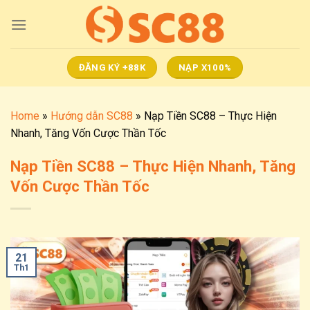
Skip
to
content
ĐĂNG KÝ +88K
NẠP X100%
Home
»
Hướng dẫn SC88
»
Nạp Tiền SC88 – Thực Hiện
Nhanh, Tăng Vốn Cược Thần Tốc
Nạp Tiền SC88 – Thực Hiện Nhanh, Tăng
Vốn Cược Thần Tốc
21
Th1