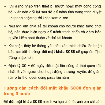
Khi đăng nhập trên thiết bị mượn hoặc máy công cộng,
hội viên nên đổi lại sau đó để tránh tình trạng trình duyệt
lưu pass hoặc người khác xem được.
Nếu anh em chia sẻ tài khoản cho người khác từng chơi
hộ, nên thực hiện ngay để tránh tranh chấp và đảm bảo
quyền kiểm soát thuộc về chủ tài khoản.
Khi nhận thấy hệ thống yêu cầu xác minh nhiều lần hoặc
báo sai bất thường,
đổi mật khẩu SC88
sẽ giúp ổn định
đăng nhập hơn.
Định kỳ 30 – 60 ngày đổi một lần cũng là thói quen tốt,
nhất là với người chơi hoạt động thường xuyên, để giảm
rủi ro từ thói quen dùng pass lâu năm.
Hướng dẫn cách đổi mật khẩu SC88 đơn giản
trong 3 bước
Để
đổi mật khẩu SC88
nhanh và hạn chế lỗi, anh em chỉ cần