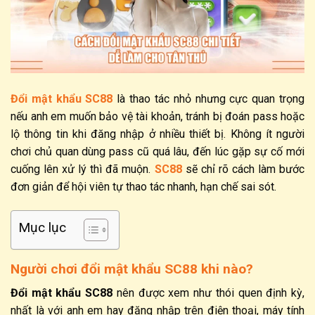
Đổi mật khẩu SC88
là thao tác nhỏ nhưng cực quan trọng
nếu anh em muốn bảo vệ tài khoản, tránh bị đoán pass hoặc
lộ thông tin khi đăng nhập ở nhiều thiết bị. Không ít người
chơi chủ quan dùng pass cũ quá lâu, đến lúc gặp sự cố mới
cuống lên xử lý thì đã muộn.
SC88
sẽ chỉ rõ cách làm bước
đơn giản để hội viên tự thao tác nhanh, hạn chế sai sót.
Mục lục
Người chơi đổi mật khẩu SC88 khi nào?
Đổi mật khẩu SC88
nên được xem như thói quen định kỳ,
nhất là với anh em hay đăng nhập trên điện thoại, máy tính