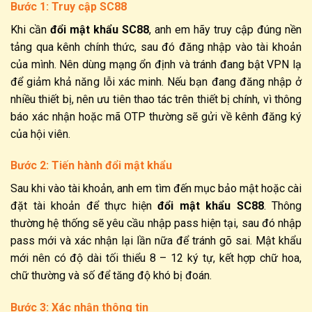
Bước 1: Truy cập SC88
Khi cần
đổi mật khẩu SC88
, anh em hãy truy cập đúng nền
tảng qua kênh chính thức, sau đó đăng nhập vào tài khoản
của mình. Nên dùng mạng ổn định và tránh đang bật VPN lạ
để giảm khả năng lỗi xác minh. Nếu bạn đang đăng nhập ở
nhiều thiết bị, nên ưu tiên thao tác trên thiết bị chính, vì thông
báo xác nhận hoặc mã OTP thường sẽ gửi về kênh đăng ký
của hội viên.
Bước 2: Tiến hành đổi mật khẩu
Sau khi vào tài khoản, anh em tìm đến mục bảo mật hoặc cài
đặt tài khoản để thực hiện
đổi mật khẩu SC88
. Thông
thường hệ thống sẽ yêu cầu nhập pass hiện tại, sau đó nhập
pass mới và xác nhận lại lần nữa để tránh gõ sai. Mật khẩu
mới nên có độ dài tối thiểu 8 – 12 ký tự, kết hợp chữ hoa,
chữ thường và số để tăng độ khó bị đoán.
Bước 3: Xác nhận thông tin